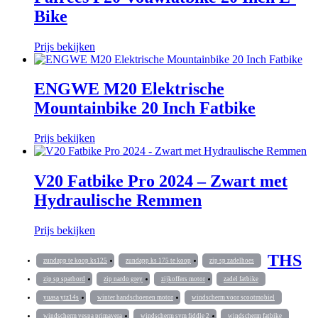
Bike
Prijs bekijken
ENGWE M20 Elektrische
Mountainbike 20 Inch Fatbike
Prijs bekijken
V20 Fatbike Pro 2024 – Zwart met
Hydraulische Remmen
Prijs bekijken
THS
zundapp te koop ks125
zundapp ks 175 te koop
zip sp zadelhoes
zip sp spatbord
zip nardo grey
zijkoffers motor
zadel fatbike
yuasa ytz14s
winter handschoenen motor
windscherm voor scootmobiel
windscherm vespa primavera
windscherm sym fiddle 2
windscherm fatbike