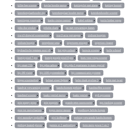
killer bee scooter
kevlar hoodie motor
kettingslot met alarm
ketting borstel
kentekenplaathouder zip
kentekenplaat houder motor
kentekenhouder scooter
keerringen voorvork
kaoko cruise control
kabel sokken
justin bieber vespa
john doe stroker
jethelm shark
jas met verwarming dames
iva tr3 driewiel scootmobiel
iva t3 accu vervangen
iridium bougies
iridium bougie
interphone sena
injectoren reiniger
injection cleaner
hydraulische remmen ouxi v8
hot grip oxford
horwin scooter
holle schroef
hoesje pixel 7 pro
hoesje google pixel 8 pro
hoes voor vespa scooter
hjc smart 21b
hjc rpha carbon
hjc rpha 1 quartararo le mans special
hjc i90 vizier
hjc i100 systeemhelm
hjc communicatie systeem
hippe scootmobiel
helmet street fighter
helm shark evoline 3
helm mat zwart
handvat verwarming scooter
handschoenen gerbing
handmoffen scooter
handmof scooter
haaks ventiel motor
haaks ventiel
gy6 opvoeren
grip puppy grips
grip puppies
grande retro snorscooter
gps tracking scooter
gore tex motorlaarzen
gopro motor mount
goedkoop fatbike kopen
givi monokey topkoffer
givi kofferset
gerbing verwarmde handschoenen
gerbing heated gloves
garmin xt 2 aanbieding
forte moto power 1 en 2