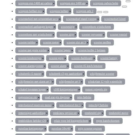
scorpion exo 1400 air carbon
scorpion exo 1400 air
scorpion carbon helm
scorpion belfast evo
scorpion belfast
scorpion adx 2
scootmobiel met uitneembare accu
scootmobiel mand voorop
scootmobiel kleed
scootmobiel aanhanger kopen
scooterzitje
scooterhoes windscherm
scooterhoes met windscherm
scooter zitje
scooter vervoeren
scooter ventiel
scooter turbho
scooter toeter
scooter slot art 3
scooter moffen
scooter met grote wielen
scooter lagers
scooter koffer 2 helmen
scooter kinderzitjes
scooter grijs
scooter dashboard
scooter battery
scooter alarmsysteem
scooter alarm
scooter 45 km/h benzine
schuberth c5 master
schuberth c3 pro aanbieding
schijfremslot scooter
schijfremslot met alarm art 5
schijfremslot art 5
schakelaar 12 volt waterdicht
schakel brommer kopen
s100 kettingreiniger
runner spiegels zip
rugprotector ski
road star gtx daytona
retro fatbike
remvloeistof reservoir motor
remvloeistof dot 5
remschijf fatbike
remreiniger aanbieding
remklauw revisie set
remhendel zip
remhendel motor
remblokken fatbike v20
relais voor led knipperlichten
regen handschoenen
putoline kettingspray
putoline 10w40
prijs scooter spuiten