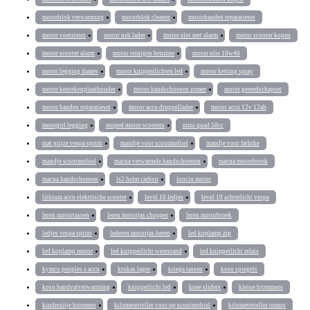
motorblok verwarming
motorblok cleaner
motorbanden reparatieset
motor voetsteun
motor usb lader
motor slot met alarm
motor scooter kopen
motor scooter alarm
motor reinigen benzine
motor olie 10w40
motor legging dames
motor knipperlichten led
motor ketting spray
motor kentekenplaathouder
motor handschoenen zomer
motor gereedschapset
motor banden reparatieset
motor accu druppellader
motor accu 12v 12ah
motogirl legging
moped motor scooters
mini quad 50cc
mat grijze vespa sprint
mandje voor scootmobiel
mandje voor fatbike
mandje scootmobiel
macna verwarmde handschoenen
macna motorbroek
macna handschoenen
ls2 helm carbon
loncin motor
lithium accu elektrische scooter
level 10 ledjes
level 10 achterlicht vespa
leren motortassen
leren motorjas chopper
leren motorbroek
ledjes vespa sprint
lederen motorjas heren
led koplamp zip
led koplamp motor
led knipperlicht weerstand
led knipperlicht relais
kymco peoples s accu
krukas lager
kriega tassen
koso spiegels
koso handvatverwarming
knipperlicht led
knee sliders
kleine brommers
kinderzitje brommer
kilometerteller voor op scootmobiel
kilometerteller tomos