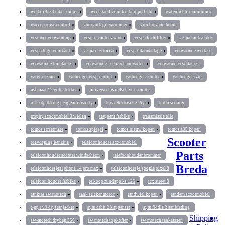
welke olie 4 takt scooter
weerstand voor led knipperlicht
waterdichte motorbroek
waeco cruise control
voorvork gilera runner
vito bruzano helm
vest met verwarming
vespa scooter zwart
vespa luchtfilter
vespa look a like
vespa logo voorkant
vespa electricca
vespa alarmanlage
verwarmde werkjas
verwarmde trui dames
verwarmde scooter handvatten
verwarmd vest dames
valve cleaner
valbeugel vespa sprint
valbeugel scooter
val beugels zip
usb naar 12 volt stekker
universeel windscherm scooter
uitlaatpakking peugeot vivacity
tuya elektrische step
turbo scooter
trophy scootmobiel 3 wielen
trappers fatbike
transmissie olie
tomos streetmate
tomos spiegel
tomos nieuw kopen
tomos a35 kopen
Scooter
toevoeging benzine
telefoonhouder scootmobiel
Parts
telefoonhouder scooter windscherm
telefoonhouder brommer
Breda
telefoonhoesjes iphone 14 pro max
telefoonhoesje google pixel 8
telefoon houder fatbike
te koop zundapp ks 125
tcx street 3
tanktas sw motech
tank sticker motor
tandwiel kopen
tandem scootmobiel
t-gp r v3 drystar jacket
sym orbit 2 kappenset
sym fiddle 2 aanbieding
Shipping
sw-motech drybag 350
sw motech topkoffer
sw motech tanktassen