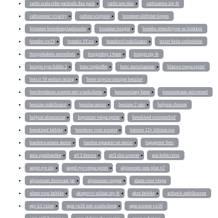
cardo scala rider packtalk duo pack
cardo neo duo
carburateur zip 4t
carburateur vivacity
carbon scorpion
brommer oldtimer kopen
brommer kentekenplaathouder
brommer bougie
brembo remschijven en blokken
brembo rcs19
brembo 19 rcs
brandstof stabilisator
boxer helm onderdelen
bougiekabels motorfiets
bougiedop 14mm
bougie zip 4t
bougie sym fiddle 2
bmw topkoffer
bmw motorlaarzen
blauwe vespa sprint
beta rr 50 enduro racing
beste injectie reiniger benzine
beschermhoes scooter met windscherm
benzineslang 6mm
benzinekraan universeel
benzine stabilisator
benzine motor
benzine 2 takt
belgom chroom
belgom aluminium
begrenzer vespa sprint
beenkleed scootmobiel
beenkleed fatbike
beenhoes voor scooter
batterie 12v lithium ion
bandenwarmers motor
banden reparatie set motor
bagagenet fiets
auto spanbanden
atf 3 dexron
art3 slot scooter
arai helm cross
angle eye zip
angel eye vespa sprint
alpinestars smx plus v2
alpinestars doorwaai jas
alpinestars copper
alarm voor vespa
alarm voor fatbike
akrapovic uitlaat zip 4t
akez fatbike
airhawk zadelkussen
agv k1 vizier
agm vx50 met windscherm
agm scooter vx50