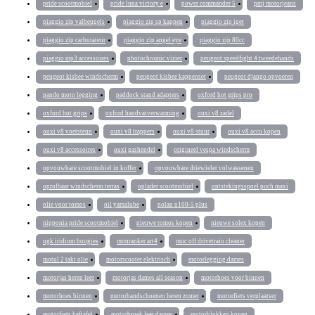
pride scootmobiel
pride luna victory e
power commander 5
pmj motorjeans
piaggio zip valbeugels
piaggio zip sp kappen
piaggio zip iget
piaggio zip carburateur
piaggio zip angel eye
piaggio zip 80cc
piaggio mp3 accessoires
photochromic vizier
peugeot speedfight 4 tweedehands
peugeot kisbee windscherm
peugeot kisbee kappenset
peugeot django opvoeren
pando moto legging
paddock stand adapters
oxford hot grips pro
oxford hot grips
oxford handvatverwarming
ouxi v8 zadel
ouxi v8 voetsteun
ouxi v8 trappers
ouxi v8 stuur
ouxi v8 accu kopen
ouxi v8 accessoires
ouxi gashendel
origineel vespa windscherm
opvouwbare scootmobiel in koffer
opvouwbare driewieler volwassenen
oprolbaar windscherm terras
oplader scootmobiel
ontstekingsspoel puch maxi
olie voor tomos
oil yamalube
nolan n100-5 plus
nipponia pride scootmobiel
nieuwe tomos kopen
nieuwe solex kopen
ngk iridium bougies
muuranker art4
muc off drivetrain cleaner
motul 2 takt olie
motorscooter elektrisch
motorlegging dames
motorjas heren leer
motorjas dames all season
motorhoes voor binnen
motorhoes binnen
motorhandschoenen heren zomer
motorfiets verplaatser
motorfiets heftafel
motorbroek leer dames
motorblokken kopen