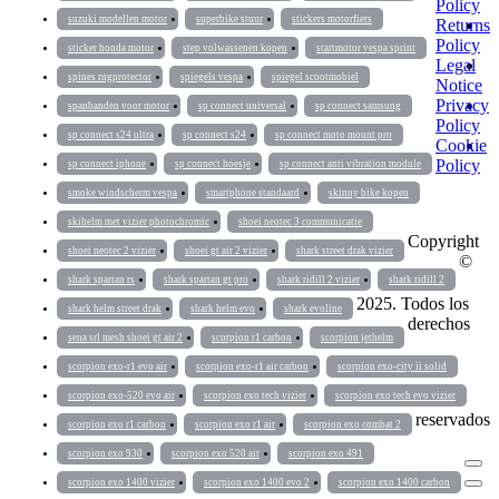
Policy
suzuki modellen motor
superbike stuur
stickers motorfiets
Returns
Policy
sticker honda motor
step volwassenen kopen
startmotor vespa sprint
Legal
spines rugprotector
spiegels vespa
spiegel scootmobiel
Notice
Privacy
spanbanden voor motor
sp connect universal
sp connect samsung
Policy
sp connect s24 ultra
sp connect s24
sp connect moto mount pro
Cookie
Policy
sp connect iphone
sp connect hoesje
sp connect anti vibration module
smoke windscherm vespa
smartphone standaard
skinny bike kopen
skihelm met vizier photochromic
shoei neotec 3 communicatie
Copyright
shoei neotec 2 vizier
shoei gt air 2 vizier
shark street drak vizier
©
shark spartan rs
shark spartan gt pro
shark ridill 2 vizier
shark ridill 2
2025. Todos los
shark helm street drak
shark helm evo
shark evoline
derechos
sena srl mesh shoei gt air 2
scorpion r1 carbon
scorpion jethelm
scorpion exo-r1 evo air
scorpion exo-r1 air carbon
scorpion exo-city ii solid
scorpion exo-520 evo air
scorpion exo tech vizier
scorpion exo tech evo vizier
reservados
scorpion exo r1 carbon
scorpion exo r1 air
scorpion exo combat 2
scorpion exo 930
scorpion exo 520 air
scorpion exo 491
scorpion exo 1400 vizier
scorpion exo 1400 evo 2
scorpion exo 1400 carbon