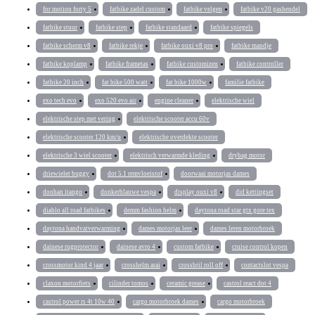
for motion forty 5
fatbike zadel custom
fatbike velgen
fatbike v20 gashendel
fatbike stuur
fatbike step
fatbike standaard
fatbike spiegels
fatbike scherm v8
fatbike rekje
fatbike ouxi v8 pro
fatbike mandje
fatbike koplamp
fatbike frametas
fatbike customizen
fatbike controller
fatbike 20 inch
fat bike 500 watt
fat bike 1000w
familie fatbike
exo tech evo
exo 520 evo air
engine cleaner
elektrische wiel
elektrische step met vering
elektrische scooter accu 60v
elektrische scooter 120 km/u
elektrische overdekte scooter
elektrische 3 wiel scooter
elektrisch verwarmde kleding
drybag motor
driewieler buggy
dot 5.1 remvloeistof
doorwaai motorjas dames
doohan itango
donkerblauwe vespa
display ouxi v8
did kettingset
diablo all road fatbikes
demm fashion helm
daytona road star gtx gore tex
daytona handvatverwarming
dames motorjas leer
dames leren motorbroek
dainese rugprotector
dainese avro 4
custom fatbike
cruise control kopen
crossmotor kind 4 jaar
crosshelm arai
crossbril roll off
contactslot vespa
claxon motorfiets
cilinder tomos
ceramic grease
castrol react dot 4
castrol power rs 4t 10w 40
cargo motorbroek dames
cargo motorbroek