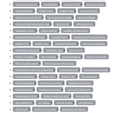
crossmotor kind 4 jaar
crosshelm arai
crossbril roll off
contactslot vespa
claxon motorfiets
cilinder tomos
ceramic grease
castrol react dot 4
castrol power rs 4t 10w 40
cargo motorbroek dames
cargo motorbroek
cardo scala rider packtalk duo pack
cardo neo duo
carburateur zip 4t
carburateur vivacity
carbon scorpion
brommer oldtimer kopen
brommer kentekenplaathouder
brommer bougie
brembo remschijven en blokken
brembo rcs19
brembo 19 rcs
brandstof stabilisator
boxer helm onderdelen
bougiekabels motorfiets
bougiedop 14mm
bougie zip 4t
bougie sym fiddle 2
bmw topkoffer
bmw motorlaarzen
blauwe vespa sprint
beta rr 50 enduro racing
beste injectie reiniger benzine
beschermhoes scooter met windscherm
benzineslang 6mm
benzinekraan universeel
benzine stabilisator
benzine motor
benzine 2 takt
belgom chroom
belgom aluminium
begrenzer vespa sprint
beenkleed scootmobiel
beenkleed fatbike
beenhoes voor scooter
batterie 12v lithium ion
bandenwarmers motor
banden reparatie set motor
bagagenet fiets
auto spanbanden
atf 3 dexron
art3 slot scooter
arai helm cross
angle eye zip
angel eye vespa sprint
alpinestars smx plus v2