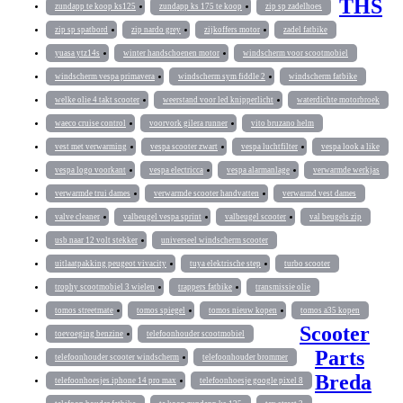
THS
zundapp te koop ks125
zundapp ks 175 te koop
zip sp zadelhoes
zip sp spatbord
zip nardo grey
zijkoffers motor
zadel fatbike
yuasa ytz14s
winter handschoenen motor
windscherm voor scootmobiel
windscherm vespa primavera
windscherm sym fiddle 2
windscherm fatbike
welke olie 4 takt scooter
weerstand voor led knipperlicht
waterdichte motorbroek
waeco cruise control
voorvork gilera runner
vito bruzano helm
vest met verwarming
vespa scooter zwart
vespa luchtfilter
vespa look a like
vespa logo voorkant
vespa electricca
vespa alarmanlage
verwarmde werkjas
verwarmde trui dames
verwarmde scooter handvatten
verwarmd vest dames
valve cleaner
valbeugel vespa sprint
valbeugel scooter
val beugels zip
usb naar 12 volt stekker
universeel windscherm scooter
uitlaatpakking peugeot vivacity
tuya elektrische step
turbo scooter
trophy scootmobiel 3 wielen
trappers fatbike
transmissie olie
tomos streetmate
tomos spiegel
tomos nieuw kopen
tomos a35 kopen
Scooter
toevoeging benzine
telefoonhouder scootmobiel
Parts
telefoonhouder scooter windscherm
telefoonhouder brommer
Breda
telefoonhoesjes iphone 14 pro max
telefoonhoesje google pixel 8