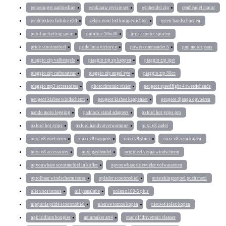
remreiniger aanbieding
remklauw revisie set
remhendel zip
remhendel motor
remblokken fatbike v20
relais voor led knipperlichten
regen handschoenen
putoline kettingspray
putoline 10w40
prijs scooter spuiten
pride scootmobiel
pride luna victory e
power commander 5
pmj motorjeans
piaggio zip valbeugels
piaggio zip sp kappen
piaggio zip iget
piaggio zip carburateur
piaggio zip angel eye
piaggio zip 80cc
piaggio mp3 accessoires
photochromic vizier
peugeot speedfight 4 tweedehands
peugeot kisbee windscherm
peugeot kisbee kappenset
peugeot django opvoeren
pando moto legging
paddock stand adapters
oxford hot grips pro
oxford hot grips
oxford handvatverwarming
ouxi v8 zadel
ouxi v8 voetsteun
ouxi v8 trappers
ouxi v8 stuur
ouxi v8 accu kopen
ouxi v8 accessoires
ouxi gashendel
origineel vespa windscherm
opvouwbare scootmobiel in koffer
opvouwbare driewieler volwassenen
oprolbaar windscherm terras
oplader scootmobiel
ontstekingsspoel puch maxi
olie voor tomos
oil yamalube
nolan n100-5 plus
nipponia pride scootmobiel
nieuwe tomos kopen
nieuwe solex kopen
ngk iridium bougies
muuranker art4
muc off drivetrain cleaner