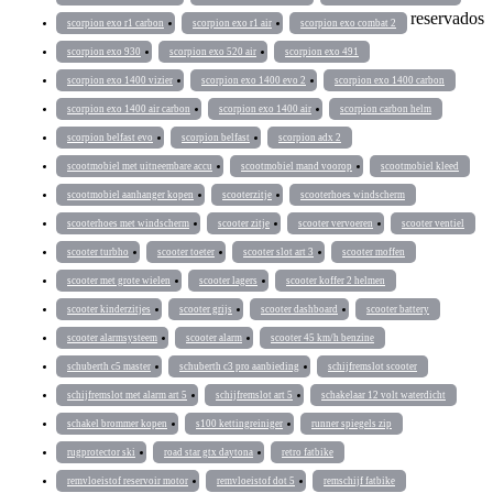
reservados
scorpion exo r1 carbon
scorpion exo r1 air
scorpion exo combat 2
scorpion exo 930
scorpion exo 520 air
scorpion exo 491
scorpion exo 1400 vizier
scorpion exo 1400 evo 2
scorpion exo 1400 carbon
scorpion exo 1400 air carbon
scorpion exo 1400 air
scorpion carbon helm
scorpion belfast evo
scorpion belfast
scorpion adx 2
scootmobiel met uitneembare accu
scootmobiel mand voorop
scootmobiel kleed
scootmobiel aanhanger kopen
scooterzitje
scooterhoes windscherm
scooterhoes met windscherm
scooter zitje
scooter vervoeren
scooter ventiel
scooter turbho
scooter toeter
scooter slot art 3
scooter moffen
scooter met grote wielen
scooter lagers
scooter koffer 2 helmen
scooter kinderzitjes
scooter grijs
scooter dashboard
scooter battery
scooter alarmsysteem
scooter alarm
scooter 45 km/h benzine
schuberth c5 master
schuberth c3 pro aanbieding
schijfremslot scooter
schijfremslot met alarm art 5
schijfremslot art 5
schakelaar 12 volt waterdicht
schakel brommer kopen
s100 kettingreiniger
runner spiegels zip
rugprotector ski
road star gtx daytona
retro fatbike
remvloeistof reservoir motor
remvloeistof dot 5
remschijf fatbike