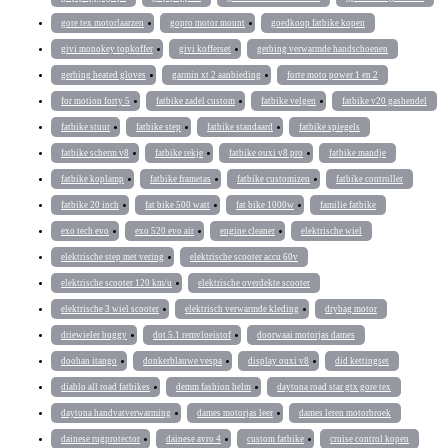
gore tex motorlaarzen
gopro motor mount
goedkoop fatbike kopen
givi monokey topkoffer
givi kofferset
gerbing verwarmde handschoenen
gerbing heated gloves
garmin xt 2 aanbieding
forte moto power 1 en 2
for motion forty 5
fatbike zadel custom
fatbike velgen
fatbike v20 gashendel
fatbike stuur
fatbike step
fatbike standaard
fatbike spiegels
fatbike scherm v8
fatbike rekje
fatbike ouxi v8 pro
fatbike mandje
fatbike koplamp
fatbike frametas
fatbike customizen
fatbike controller
fatbike 20 inch
fat bike 500 watt
fat bike 1000w
familie fatbike
exo tech evo
exo 520 evo air
engine cleaner
elektrische wiel
elektrische step met vering
elektrische scooter accu 60v
elektrische scooter 120 km/u
elektrische overdekte scooter
elektrische 3 wiel scooter
elektrisch verwarmde kleding
drybag motor
driewieler buggy
dot 5.1 remvloeistof
doorwaai motorjas dames
doohan itango
donkerblauwe vespa
display ouxi v8
did kettingset
diablo all road fatbikes
demm fashion helm
daytona road star gtx gore tex
daytona handvatverwarming
dames motorjas leer
dames leren motorbroek
dainese rugprotector
dainese avro 4
custom fatbike
cruise control kopen