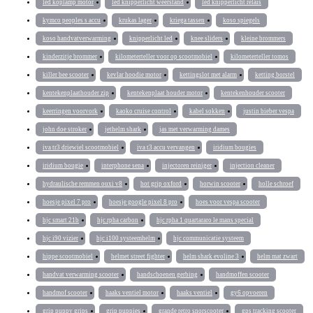
led koplamp motor
led knipperlicht weerstand
led knipperlicht relais
kymco peoples s accu
krukas lager
kriega tassen
koso spiegels
koso handvatverwarming
knipperlicht led
knee sliders
kleine brommers
kinderzitje brommer
kilometerteller voor op scootmobiel
kilometerteller tomos
killer bee scooter
kevlar hoodie motor
kettingslot met alarm
ketting borstel
kentekenplaathouder zip
kentekenplaat houder motor
kentekenhouder scooter
keerringen voorvork
kaoko cruise control
kabel sokken
justin bieber vespa
john doe stroker
jethelm shark
jas met verwarming dames
iva tr3 driewiel scootmobiel
iva t3 accu vervangen
iridium bougies
iridium bougie
interphone sena
injectoren reiniger
injection cleaner
hydraulische remmen ouxi v8
hot grip oxford
horwin scooter
holle schroef
hoesje pixel 7 pro
hoesje google pixel 8 pro
hoes voor vespa scooter
hjc smart 21b
hjc rpha carbon
hjc rpha 1 quartararo le mans special
hjc i90 vizier
hjc i100 systeemhelm
hjc communicatie systeem
hippe scootmobiel
helmet street fighter
helm shark evoline 3
helm mat zwart
handvat verwarming scooter
handschoenen gerbing
handmoffen scooter
handmof scooter
haaks ventiel motor
haaks ventiel
gy6 opvoeren
grip puppy grips
grip puppies
grande retro snorscooter
gps tracking scooter