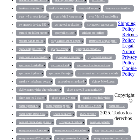
telefoon houder fatbike
te koop zundapp ks 125
tcx street 3
tanktas sw motech
tank sticker motor
tandwiel kopen
tandem scootmobiel
t-gp r v3 drystar jacket
sym orbit 2 kappenset
sym fiddle 2 aanbieding
Shipping
sw-motech drybag 350
sw motech topkoffer
sw motech tanktassen
Policy
suzuki modellen motor
superbike stuur
stickers motorfiets
Returns
Policy
sticker honda motor
step volwassenen kopen
startmotor vespa sprint
Legal
spines rugprotector
spiegels vespa
spiegel scootmobiel
Notice
Privacy
spanbanden voor motor
sp connect universal
sp connect samsung
Policy
sp connect s24 ultra
sp connect s24
sp connect moto mount pro
Cookie
Policy
sp connect iphone
sp connect hoesje
sp connect anti vibration module
smoke windscherm vespa
smartphone standaard
skinny bike kopen
skihelm met vizier photochromic
shoei neotec 3 communicatie
Copyright
shoei neotec 2 vizier
shoei gt air 2 vizier
shark street drak vizier
©
shark spartan rs
shark spartan gt pro
shark ridill 2 vizier
shark ridill 2
2025. Todos los
shark helm street drak
shark helm evo
shark evoline
derechos
sena srl mesh shoei gt air 2
scorpion r1 carbon
scorpion jethelm
scorpion exo-r1 evo air
scorpion exo-r1 air carbon
scorpion exo-city ii solid
scorpion exo-520 evo air
scorpion exo tech vizier
scorpion exo tech evo vizier