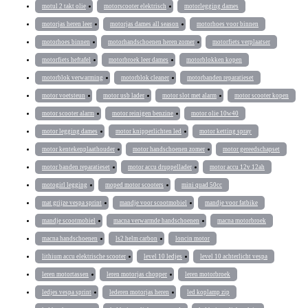
motul 2 takt olie
motorscooter elektrisch
motorlegging dames
motorjas heren leer
motorjas dames all season
motorhoes voor binnen
motorhoes binnen
motorhandschoenen heren zomer
motorfiets verplaatser
motorfiets heftafel
motorbroek leer dames
motorblokken kopen
motorblok verwarming
motorblok cleaner
motorbanden reparatieset
motor voetsteun
motor usb lader
motor slot met alarm
motor scooter kopen
motor scooter alarm
motor reinigen benzine
motor olie 10w40
motor legging dames
motor knipperlichten led
motor ketting spray
motor kentekenplaathouder
motor handschoenen zomer
motor gereedschapset
motor banden reparatieset
motor accu druppellader
motor accu 12v 12ah
motogirl legging
moped motor scooters
mini quad 50cc
mat grijze vespa sprint
mandje voor scootmobiel
mandje voor fatbike
mandje scootmobiel
macna verwarmde handschoenen
macna motorbroek
macna handschoenen
ls2 helm carbon
loncin motor
lithium accu elektrische scooter
level 10 ledjes
level 10 achterlicht vespa
leren motortassen
leren motorjas chopper
leren motorbroek
ledjes vespa sprint
lederen motorjas heren
led koplamp zip