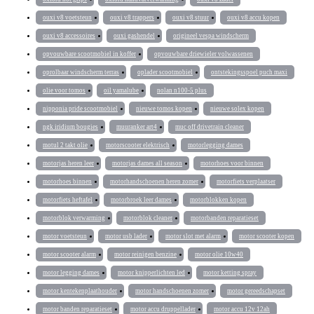
ouxi v8 voetsteun
ouxi v8 trappers
ouxi v8 stuur
ouxi v8 accu kopen
ouxi v8 accessoires
ouxi gashendel
origineel vespa windscherm
opvouwbare scootmobiel in koffer
opvouwbare driewieler volwassenen
oprolbaar windscherm terras
oplader scootmobiel
ontstekingsspoel puch maxi
olie voor tomos
oil yamalube
nolan n100-5 plus
nipponia pride scootmobiel
nieuwe tomos kopen
nieuwe solex kopen
ngk iridium bougies
muuranker art4
muc off drivetrain cleaner
motul 2 takt olie
motorscooter elektrisch
motorlegging dames
motorjas heren leer
motorjas dames all season
motorhoes voor binnen
motorhoes binnen
motorhandschoenen heren zomer
motorfiets verplaatser
motorfiets heftafel
motorbroek leer dames
motorblokken kopen
motorblok verwarming
motorblok cleaner
motorbanden reparatieset
motor voetsteun
motor usb lader
motor slot met alarm
motor scooter kopen
motor scooter alarm
motor reinigen benzine
motor olie 10w40
motor legging dames
motor knipperlichten led
motor ketting spray
motor kentekenplaathouder
motor handschoenen zomer
motor gereedschapset
motor banden reparatieset
motor accu druppellader
motor accu 12v 12ah