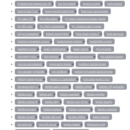
hydraulische remmen ouxi v8
hot grip oxford
horwin scooter
holle schroef
hoesje pixel 7 pro
hoesje google pixel 8 pro
hoes voor vespa scooter
hjc smart 21b
hjc rpha carbon
hjc rpha 1 quartararo le mans special
hjc i90 vizier
hjc i100 systeemhelm
hjc communicatie systeem
hippe scootmobiel
helmet street fighter
helm shark evoline 3
helm mat zwart
handvat verwarming scooter
handschoenen gerbing
handmoffen scooter
handmof scooter
haaks ventiel motor
haaks ventiel
gy6 opvoeren
grip puppy grips
grip puppies
grande retro snorscooter
gps tracking scooter
gore tex motorlaarzen
gopro motor mount
goedkoop fatbike kopen
givi monokey topkoffer
givi kofferset
gerbing verwarmde handschoenen
gerbing heated gloves
garmin xt 2 aanbieding
forte moto power 1 en 2
for motion forty 5
fatbike zadel custom
fatbike velgen
fatbike v20 gashendel
fatbike stuur
fatbike step
fatbike standaard
fatbike spiegels
fatbike scherm v8
fatbike rekje
fatbike ouxi v8 pro
fatbike mandje
fatbike koplamp
fatbike frametas
fatbike customizen
fatbike controller
fatbike 20 inch
fat bike 500 watt
fat bike 1000w
familie fatbike
exo tech evo
exo 520 evo air
engine cleaner
elektrische wiel