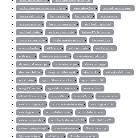
beta rr 50 enduro racing
beste injectie reiniger benzine
beschermhoes scooter met windscherm
benzineslang 6mm
benzinekraan universeel
benzine stabilisator
benzine motor
benzine 2 takt
belgom chroom
belgom aluminium
begrenzer vespa sprint
beenkleed scootmobiel
beenkleed fatbike
beenhoes voor scooter
batterie 12v lithium ion
bandenwarmers motor
banden reparatie set motor
bagagenet fiets
auto spanbanden
atf 3 dexron
art3 slot scooter
arai helm cross
angle eye zip
angel eye vespa sprint
alpinestars smx plus v2
alpinestars doorwaai jas
alpinestars copper
alarm voor vespa
alarm voor fatbike
akrapovic uitlaat zip 4t
akez fatbike
airhawk zadelkussen
agv k1 vizier
agm vx50 met windscherm
agm scooter vx50
agm gt250 review
agm elektrische scooter
aerox radiateur
achterlicht motor led
accu ytx9-bs
accu ytx7a bs
accu voor vespa
accu voor piaggio zip
accu voor elektrische step
accu piaggio zip 4t
accu piaggio zip
accu oplader scooter
accu opladen scooter
accu kymco people s
accu honda shadow vt 1100
accu fatbike v20
accessoire piaggio mp3
abus granit extreme
80 cc cilinder zip
50cc racer te koop
48 volt accu
3 wieler scootmobiel