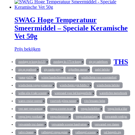
SWAG Hoge Temperatuur
Smeermiddel – Speciale Keramische
Vet 50g
Prijs bekijken
THS
zundapp te koop ks125
zundapp ks 175 te koop
zip sp zadelhoes
zip sp spatbord
zip nardo grey
zijkoffers motor
zadel fatbike
yuasa ytz14s
winter handschoenen motor
windscherm voor scootmobiel
windscherm vespa primavera
windscherm sym fiddle 2
windscherm fatbike
welke olie 4 takt scooter
weerstand voor led knipperlicht
waterdichte motorbroek
waeco cruise control
voorvork gilera runner
vito bruzano helm
vest met verwarming
vespa scooter zwart
vespa luchtfilter
vespa look a like
vespa logo voorkant
vespa electricca
vespa alarmanlage
verwarmde werkjas
verwarmde trui dames
verwarmde scooter handvatten
verwarmd vest dames
valve cleaner
valbeugel vespa sprint
valbeugel scooter
val beugels zip