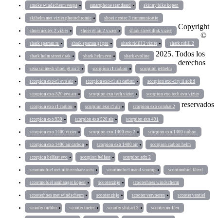
smoke windscherm vespa
smartphone standaard
skinny bike kopen
skihelm met vizier photochromic
shoei neotec 3 communicatie
Copyright
shoei neotec 2 vizier
shoei gt air 2 vizier
shark street drak vizier
©
shark spartan rs
shark spartan gt pro
shark ridill 2 vizier
shark ridill 2
2025. Todos los
shark helm street drak
shark helm evo
shark evoline
derechos
sena srl mesh shoei gt air 2
scorpion r1 carbon
scorpion jethelm
scorpion exo-r1 evo air
scorpion exo-r1 air carbon
scorpion exo-city ii solid
scorpion exo-520 evo air
scorpion exo tech vizier
scorpion exo tech evo vizier
reservados
scorpion exo r1 carbon
scorpion exo r1 air
scorpion exo combat 2
scorpion exo 930
scorpion exo 520 air
scorpion exo 491
scorpion exo 1400 vizier
scorpion exo 1400 evo 2
scorpion exo 1400 carbon
scorpion exo 1400 air carbon
scorpion exo 1400 air
scorpion carbon helm
scorpion belfast evo
scorpion belfast
scorpion adx 2
scootmobiel met uitneembare accu
scootmobiel mand voorop
scootmobiel kleed
scootmobiel aanhanger kopen
scooterzitje
scooterhoes windscherm
scooterhoes met windscherm
scooter zitje
scooter vervoeren
scooter ventiel
scooter turbho
scooter toeter
scooter slot art 3
scooter moffen