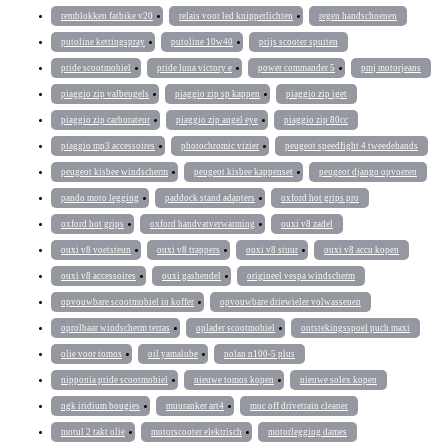
remblokken fatbike v20
relais voor led knipperlichten
regen handschoenen
putoline kettingspray
putoline 10w40
prijs scooter spuiten
pride scootmobiel
pride luna victory e
power commander 5
pmj motorjeans
piaggio zip valbeugels
piaggio zip sp kappen
piaggio zip iget
piaggio zip carburateur
piaggio zip angel eye
piaggio zip 80cc
piaggio mp3 accessoires
photochromic vizier
peugeot speedfight 4 tweedehands
peugeot kisbee windscherm
peugeot kisbee kappenset
peugeot django opvoeren
pando moto legging
paddock stand adapters
oxford hot grips pro
oxford hot grips
oxford handvatverwarming
ouxi v8 zadel
ouxi v8 voetsteun
ouxi v8 trappers
ouxi v8 stuur
ouxi v8 accu kopen
ouxi v8 accessoires
ouxi gashendel
origineel vespa windscherm
opvouwbare scootmobiel in koffer
opvouwbare driewieler volwassenen
oprolbaar windscherm terras
oplader scootmobiel
ontstekingsspoel puch maxi
olie voor tomos
oil yamalube
nolan n100-5 plus
nipponia pride scootmobiel
nieuwe tomos kopen
nieuwe solex kopen
ngk iridium bougies
muuranker art4
muc off drivetrain cleaner
motul 2 takt olie
motorscooter elektrisch
motorlegging dames