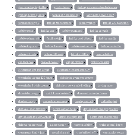
givi monokey topkoffer
givi kofferset
gerbing verwarmde handschoenen
gerbing heated gloves
garmin xt 2 aanbieding
forte moto power 1 en 2
for motion forty 5
fatbike zadel custom
fatbike velgen
fatbike v20 gashendel
fatbike stuur
fatbike step
fatbike standaard
fatbike spiegels
fatbike scherm v8
fatbike rekje
fatbike ouxi v8 pro
fatbike mandje
fatbike koplamp
fatbike frametas
fatbike customizen
fatbike controller
fatbike 20 inch
fat bike 500 watt
fat bike 1000w
familie fatbike
exo tech evo
exo 520 evo air
engine cleaner
elektrische wiel
elektrische step met vering
elektrische scooter accu 60v
elektrische scooter 120 km/u
elektrische overdekte scooter
elektrische 3 wiel scooter
elektrisch verwarmde kleding
drybag motor
driewieler buggy
dot 5.1 remvloeistof
doorwaai motorjas dames
doohan itango
donkerblauwe vespa
display ouxi v8
did kettingset
diablo all road fatbikes
demm fashion helm
daytona road star gtx gore tex
daytona handvatverwarming
dames motorjas leer
dames leren motorbroek
dainese rugprotector
dainese avro 4
custom fatbike
cruise control kopen
crossmotor kind 4 jaar
crosshelm arai
crossbril roll off
contactslot vespa