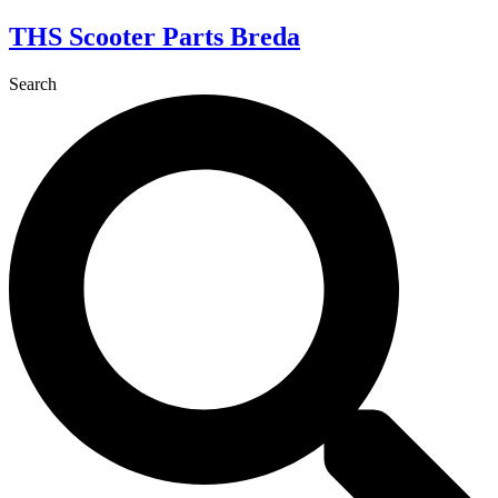
Skip
THS Scooter Parts Breda
to
content
Search