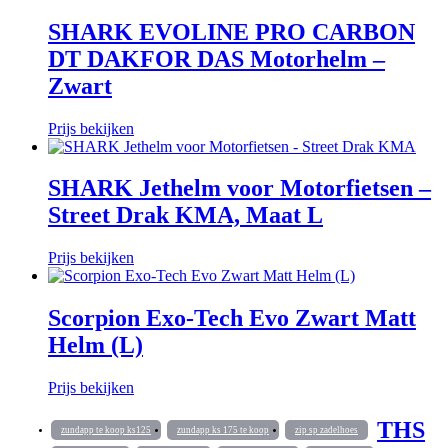
SHARK EVOLINE PRO CARBON
DT DAKFOR DAS Motorhelm –
Zwart
Prijs bekijken
SHARK Jethelm voor Motorfietsen –
Street Drak KMA, Maat L
Prijs bekijken
Scorpion Exo-Tech Evo Zwart Matt
Helm (L)
Prijs bekijken
THS
zundapp te koop ks125
zundapp ks 175 te koop
zip sp zadelhoes