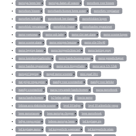
motorjas heren leer
motorjas dames all season
motorhoes voor binnen
motorhoes binnen
motorhandschoenen heren zomer
motorfiets verplaatser
motorfiets heftafel
motorbroek leer dames
motorblokken kopen
motorblok verwarming
motorblok cleaner
motorbanden reparatieset
motor voetsteun
motor usb lader
motor slot met alarm
motor scooter kopen
motor scooter alarm
motor reinigen benzine
motor olie 10w40
motor legging dames
motor knipperlichten led
motor ketting spray
motor kentekenplaathouder
motor handschoenen zomer
motor gereedschapset
motor banden reparatieset
motor accu druppellader
motor accu 12v 12ah
motogirl legging
moped motor scooters
mini quad 50cc
mat grijze vespa sprint
mandje voor scootmobiel
mandje voor fatbike
mandje scootmobiel
macna verwarmde handschoenen
macna motorbroek
macna handschoenen
ls2 helm carbon
loncin motor
lithium accu elektrische scooter
level 10 ledjes
level 10 achterlicht vespa
leren motortassen
leren motorjas chopper
leren motorbroek
ledjes vespa sprint
lederen motorjas heren
led koplamp zip
led koplamp motor
led knipperlicht weerstand
led knipperlicht relais