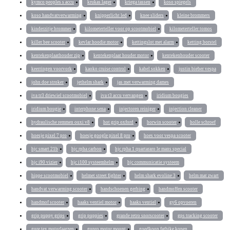
kymco peoples s accu
krukas lager
kriega tassen
koso spiegels
koso handvatverwarming
knipperlicht led
knee sliders
kleine brommers
kinderzitje brommer
kilometerteller voor op scootmobiel
kilometerteller tomos
killer bee scooter
kevlar hoodie motor
kettingslot met alarm
ketting borstel
kentekenplaathouder zip
kentekenplaat houder motor
kentekenhouder scooter
keerringen voorvork
kaoko cruise control
kabel sokken
justin bieber vespa
john doe stroker
jethelm shark
jas met verwarming dames
iva tr3 driewiel scootmobiel
iva t3 accu vervangen
iridium bougies
iridium bougie
interphone sena
injectoren reiniger
injection cleaner
hydraulische remmen ouxi v8
hot grip oxford
horwin scooter
holle schroef
hoesje pixel 7 pro
hoesje google pixel 8 pro
hoes voor vespa scooter
hjc smart 21b
hjc rpha carbon
hjc rpha 1 quartararo le mans special
hjc i90 vizier
hjc i100 systeemhelm
hjc communicatie systeem
hippe scootmobiel
helmet street fighter
helm shark evoline 3
helm mat zwart
handvat verwarming scooter
handschoenen gerbing
handmoffen scooter
handmof scooter
haaks ventiel motor
haaks ventiel
gy6 opvoeren
grip puppy grips
grip puppies
grande retro snorscooter
gps tracking scooter
gore tex motorlaarzen
gopro motor mount
goedkoop fatbike kopen