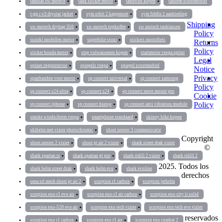
tanktas sw motech
tank sticker motor
tandwiel kopen
tandem scootmobiel
t-gp r v3 drystar jacket
sym orbit 2 kappenset
sym fiddle 2 aanbieding
Shipping
sw-motech drybag 350
sw motech topkoffer
sw motech tanktassen
Policy
suzuki modellen motor
superbike stuur
stickers motorfiets
Returns
Policy
sticker honda motor
step volwassenen kopen
startmotor vespa sprint
Legal
spines rugprotector
spiegels vespa
spiegel scootmobiel
Notice
Privacy
spanbanden voor motor
sp connect universal
sp connect samsung
Policy
sp connect s24 ultra
sp connect s24
sp connect moto mount pro
Cookie
Policy
sp connect iphone
sp connect hoesje
sp connect anti vibration module
smoke windscherm vespa
smartphone standaard
skinny bike kopen
skihelm met vizier photochromic
shoei neotec 3 communicatie
Copyright
shoei neotec 2 vizier
shoei gt air 2 vizier
shark street drak vizier
©
shark spartan rs
shark spartan gt pro
shark ridill 2 vizier
shark ridill 2
2025. Todos los
shark helm street drak
shark helm evo
shark evoline
derechos
sena srl mesh shoei gt air 2
scorpion r1 carbon
scorpion jethelm
scorpion exo-r1 evo air
scorpion exo-r1 air carbon
scorpion exo-city ii solid
scorpion exo-520 evo air
scorpion exo tech vizier
scorpion exo tech evo vizier
reservados
scorpion exo r1 carbon
scorpion exo r1 air
scorpion exo combat 2