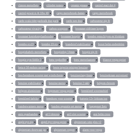
claxon motorfiets
cilinder tomos
ceramic grease
castrol react dot 4
castrol power rs 4t 10w 40
cargo motorbroek dames
cargo motorbroek
cardo scala rider packtalk duo pack
cardo neo duo
carburateur zip 4t
carburateur vivacity
carbon scorpion
brommer oldtimer kopen
brommer kentekenplaathouder
brommer bougie
brembo remschijven en blokken
brembo rcs19
brembo 19 rcs
brandstof stabilisator
boxer helm onderdelen
bougiekabels motorfiets
bougiedop 14mm
bougie zip 4t
bougie sym fiddle 2
bmw topkoffer
bmw motorlaarzen
blauwe vespa sprint
beta rr 50 enduro racing
beste injectie reiniger benzine
beschermhoes scooter met windscherm
benzineslang 6mm
benzinekraan universeel
benzine stabilisator
benzine motor
benzine 2 takt
belgom chroom
belgom aluminium
begrenzer vespa sprint
beenkleed scootmobiel
beenkleed fatbike
beenhoes voor scooter
batterie 12v lithium ion
bandenwarmers motor
banden reparatie set motor
bagagenet fiets
auto spanbanden
atf 3 dexron
art3 slot scooter
arai helm cross
angle eye zip
angel eye vespa sprint
alpinestars smx plus v2
alpinestars doorwaai jas
alpinestars copper
alarm voor vespa